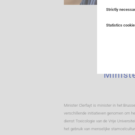
Strictly necessa
These cookies ar
Statistics cooki
example only uses
block or alert yo
Also known as “p
any personally id
pages you visited
aggregated and, 
third-party analy
Minist
Minister Clerfayt is minister in het Brus
verschillende initiatieven genomen om het
dienst Toxicologie van de Vrije Universit
het gebruik van menselijke stamcelcultu