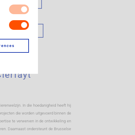
atsthesissen
s. Our site for
our browser to
ace-databank
es do not store
site, like which
u. It is all
rences
 cookie from a
lerfayt
erenwelzijn. In die hoedanigheid heeft hij
projecten die worden uitgevoerd binnen de
pertise te verwerven in de ontwikkeling en
eren. Daarnaast ondersteunt de Brusselse