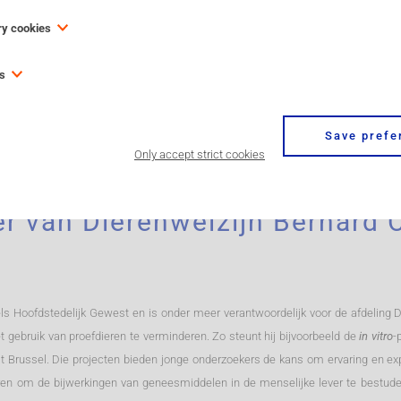
Doctora
ry cookies
e necessary for the website to function and cannot be switched off in our system
es
 one 'stricly necessary cookie' to store your cookie preferences. You can set y
De RE-Pl
u about these cookies, but some parts of the site will not then work. These cooki
erformance cookies,” these cookies collect information about how you use a web
entifiable information.
 and which links you clicked on. None of this information can be used to identify yo
Save prefe
therefore, anonymized. Their sole purpose is to improve website functions. This
Only accept strict cookies
tics service is for the exclusive use of the owner of this website.
er van Dierenwelzijn Bernard C
sels Hoofdstedelijk Gewest en is onder meer verantwoordelijk voor de afdeling Di
 gebruik van proefdieren te verminderen. Zo steunt hij bijvoorbeeld de
in
vitro
-
eit Brussel. Die projecten bieden jonge onderzoekers de kans om ervaring en ex
ren om de bijwerkingen van geneesmiddelen in de menselijke lever te bestud