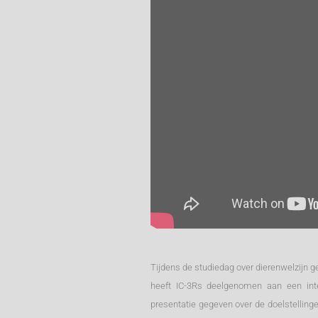
Tijdens de studiedag over dierenwelzijn g
heeft IC-3Rs deelgenomen aan een inter
presentatie gegeven over de doelstelling