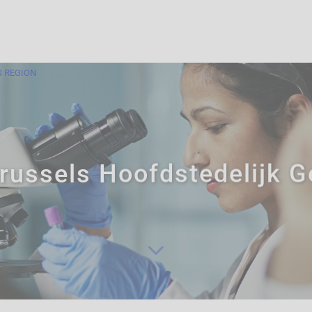
S REGION
russels Hoofdstedelijk 