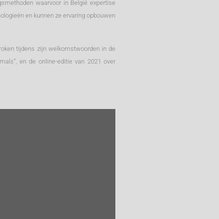
ngsmethoden waarvoor in België expertise
hnologieën en kunnen ze ervaring opbouwen
sproken tijdens zijn welkomstwoorden in de
als”, en de online-editie van 2021 over