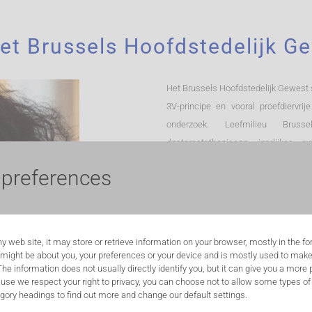
et Brussels Hoofdstedelijk G
Het Brussels Hoofdstedelijk Gewest 
3V-principe en vooral proefdiervr
onderzoek. Leefmilieu Bruss
doctoraatsthesissen, jaarlijkse 
Commissie Dierproeven van de VUB,
 preferences
tewerkstelling van een communicatie
gekomen onder het kabinet van B
minister Bernard Clerfayt verantwo
Brussels Hoofdstedelijk Gewest.
y web site, it may store or retrieve information on your browser, mostly in the f
 might be about you, your preferences or your device and is mostly used to make
 The information does not usually directly identify you, but it can give you a mor
use we respect your right to privacy, you can choose not to allow some types of 
egory headings to find out more and change our default settings.