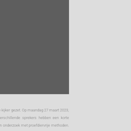
de kijker gezet. Op maandag 27 maart 2023,
verschillende sprekers hebben een korte
un onderzoek met proefdiervrije methoden.