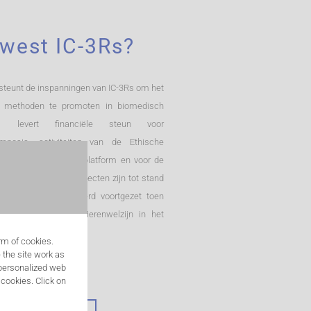
ewest IC-3Rs?
steunt de inspanningen van IC-3Rs om het
ije methoden te promoten in biomedisch
el levert financiële steun voor
symposia, activiteiten van de Ethische
 voor het RE-Place-platform en voor de
medewerker. Die projecten zijn tot stand
ianca Debaets en werd voortgezet toen
ordelijk werd voor Dierenwelzijn in het
orm of cookies.
 the site work as
e personalized web
cookies. Click on