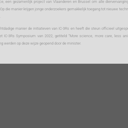
lace, een gezamenlijk project van Vlaanderen en Brussel om alle diervervangi
n. Op die manier krijgen jonge onderzoekers gemakkelijk toegang tot nieuwe tec
.
htdadige manier de initiatieven van IC-3Rs en heeft die steun officieel uitge
t IC-3Rs Symposium van 2022, getiteld “More science, more care, less anim
ng werden op deze wijze geopend door de minister.