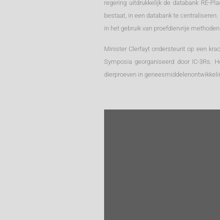
regering uitdrukkelijk de databank RE-P
bestaat, in een databank te centralisere
in het gebruik van proefdiervrije methoden
Minister Clerfayt ondersteunt op een krac
Symposia georganiseerd door IC-3Rs. He
dierproeven in geneesmiddelenontwikkeli