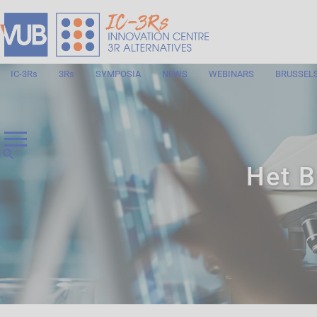
IC-3Rs
3Rs
SYMPOSIA
NEWS
WEBINARS
BRUSSEL
Het B