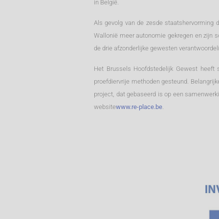
in België.
Als gevolg van de zesde staatshervorming 
Wallonië meer autonomie gekregen en zijn so
de drie afzonderlijke gewesten verantwoordelij
Het Brussels Hoofdstedelijk Gewest heeft s
proefdiervrije methoden gesteund. Belangrijk
project, dat gebaseerd is op een samenwerk
website
www.re-place.be
.