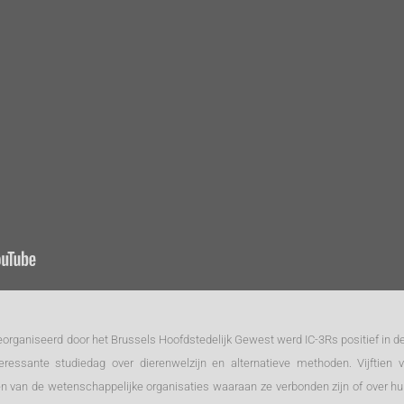
eorganiseerd door het Brussels Hoofdstedelijk Gewest werd IC-3Rs positief in 
essante studiedag over dierenwelzijn en alternatieve methoden. Vijftien 
en van de wetenschappelijke organisaties waaraan ze verbonden zijn of over h